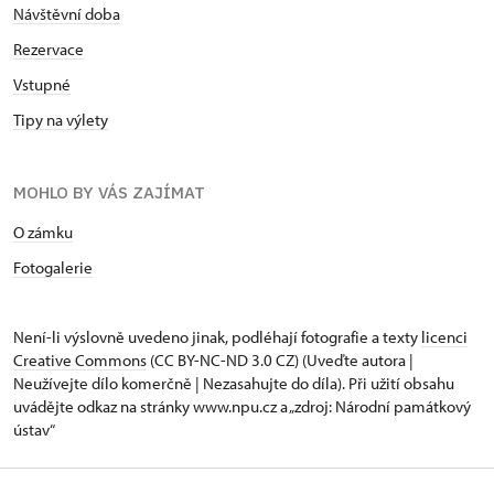
Návštěvní doba
Rezervace
Vstupné
Tipy na výlety
MOHLO BY VÁS ZAJÍMAT
O zámku
Fotogalerie
Není-li výslovně uvedeno jinak, podléhají fotografie a texty
licenci
Creative Commons
(CC BY-NC-ND 3.0 CZ) (Uveďte autora |
Neužívejte dílo komerčně | Nezasahujte do díla). Při užití obsahu
uvádějte odkaz na stránky www.npu.cz a „zdroj: Národní památkový
ústav“