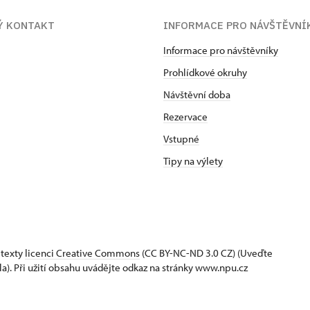
Ý KONTAKT
INFORMACE PRO NÁVŠTĚVNÍ
Informace pro návštěvníky
Prohlídkové okruhy
Návštěvní doba
Rezervace
Vstupné
Tipy na výlety
 texty
licenci Creative Commons
(CC BY-NC-ND 3.0 CZ) (Uveďte
la). Při užití obsahu uvádějte odkaz na stránky www.npu.cz