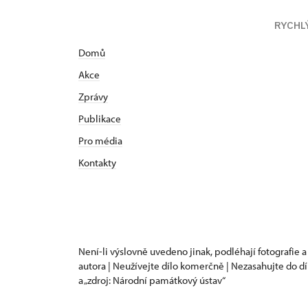
RYCHL
Domů
Akce
Zprávy
Publikace
Pro média
Kontakty
Není-li výslovně uvedeno jinak, podléhají fotografie a
autora | Neužívejte dílo komerčně | Nezasahujte do dí
a „zdroj: Národní památkový ústav“