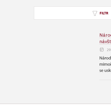
FILTR
Národ
návšt
29
Národ
mimoř
se usk