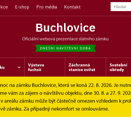
kce
E-shop
Pro média
Kontakt
Buchlovice
oficiální webová prezentace státního zámku
DNEŠNÍ NÁVŠTĚVNÍ DOBA
Výstava
Záchranná
Svatební
ku
fuchsií
stanice zvířat
obřady
c na zámku Buchlovice, která se koná 22. 8. 2026. Je nutné 
 vám za zájem o návštěvu objektu, dne 30. 8. a 27. 9. 2026
v areálu zámku může být částečně omezen vzhledem k probí
Pro média
vě zámku. Za případný nekomfort se omlouváme.