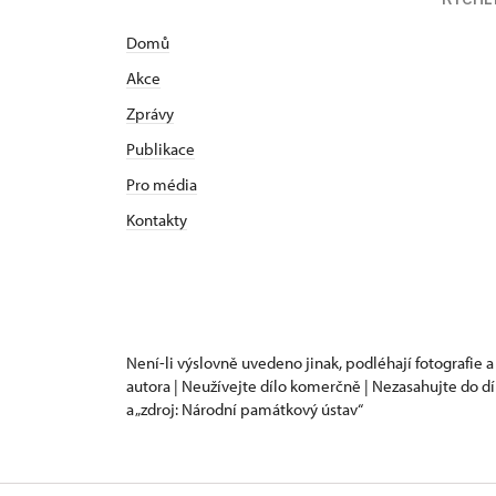
k nejvýzna
buchlovic
Domů
proh
Akce
pod dohlede
Zprávy
fuchsií 
Publikace
Pro média
Kontakty
Není-li výslovně uvedeno jinak, podléhají fotografie a
autora | Neužívejte dílo komerčně | Nezasahujte do dí
a „zdroj: Národní památkový ústav“