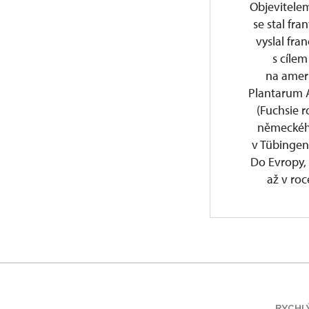
Objevitelem
se stal fra
vyslal fra
s cílem
na ameri
Plantarum A
(Fuchsie r
německého
v Tübingen
Do Evropy, 
až v roc
Do Buchlo
sortimente
a doplně
němu, dlou
odborní
RYCHL