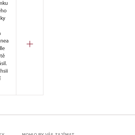
ámku
ého
iky
a
inea
dle
tě
il.
hsii
í
okusů se světovým
sledně zrevidováno
lčic. Právě díky
vi a vynikajícímu
0 odrůd a patří
KY
MOHLO BY VÁS ZAJÍMAT