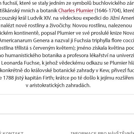
 fuchsií, které se staly jedním ze symbolů buchlovického z
ntiškánský mnich a botanik
Charles Plumier
(1646-1704), kter
ncouzský král Ludvík XIV. na vědeckou expedici do Jižní Amer
 nalézt nové rostliny a živočichy. Novou rostlinu, nalezenou
ckém kontinentě, popsal Plumier ve své proslulé knize Nov
mericanarum Genera a nazval ji Fuchsia triphylla flore cocc
ostlina třílistá s červeným květem); jméno získala květina po
 humanistického botanika a profesora lékařství na univerzi
 Leonarda Fuchse, k jehož vědeckému odkazu se Plumier hlás
konkrétně do královské botanické zahrady v Kew, přivezl fuc
e 1788 jistý kapitán Firth; krátce po té došlo k jejímu rozšířen
v aristokratických zahradách.
vic se fuchsie dostaly poprvé po dokončení srovnávacích p
m v Průhonicích v roce 1970. Původních 350 odrůd bylo ná
no vynikajícím odborníkem a sběratelem p. Jiřím Mrázem z Bě
holetému vedoucímu zámeckému zahradníkovi Pavlu Vláško
kovi Pavlu Talichovi, má dnešní zámecká sbírka přibližně 120
Ý KONTAKT
INFORMACE PRO NÁVŠTĚVNÍ