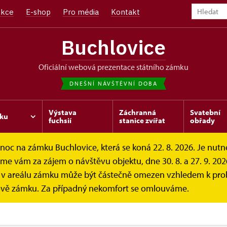
kce
E-shop
Pro média
Kontakt
Buchlovice
oficiální webová prezentace státního zámku
DNEŠNÍ NÁVŠTĚVNÍ DOBA
Výstava
Záchranná
Svatební
ku
fuchsií
stanice zvířat
obřady
c na zámku Buchlovice, která se koná 22. 8. 2026. Je nutné 
 vám za zájem o návštěvu objektu, dne 30. 8. a 27. 9. 2026
v areálu zámku může být částečně omezen vzhledem k probí
ka fuchsií
vě zámku. Za případný nekomfort se omlouváme.