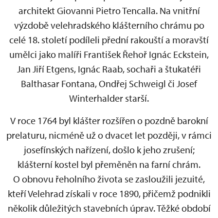
architekt Giovanni Pietro Tencalla. Na vnitřní
výzdobě velehradského klášterního chrámu po
celé 18. století podíleli přední rakouští a moravští
umělci jako malíři František Řehoř Ignác Eckstein,
Jan Jiří Etgens, Ignác Raab, sochaři a štukatéři
Balthasar Fontana, Ondřej Schweigl či Josef
Winterhalder starší.
V roce 1764 byl klášter rozšířen o pozdně barokní
prelaturu, nicméně už o dvacet let později, v rámci
josefínských nařízení, došlo k jeho zrušení;
klášterní kostel byl přeměněn na farní chrám.
O obnovu řeholního života se zasloužili jezuité,
kteří Velehrad získali v roce 1890, přičemž podnikli
několik důležitých stavebních úprav. Těžké období