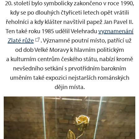
20. století bylo symbolicky zakončeno v roce 1990,
kdy se po dlouhých čtyřiceti letech opět vrátili
řeholníci a kdy klášter navštívil papež Jan Pavel II.
Ten také roku 1985 udělil Velehradu
vyznamenání
Zlaté růže
. Významné poutní místo, patřící už
od dob Velké Moravy k hlavním politickým
a kulturním centrům českého státu, nabízí kromě
nevšedního setkání s prvotřídním barokním
uměním také expozici nejstarších románských
dějin místa.