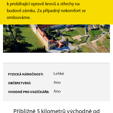
k probíhající opravě krovů a střechy na
budově zámku. Za případný nekomfort se
omlouváme.
Lehké
FYZICKÁ NÁROČNOST:
Ano
OBČERSTVENÍ:
Ano
VHODNÉ PRO VOZÍČKÁŘE:
Přibližně 5 kilometrů východně od