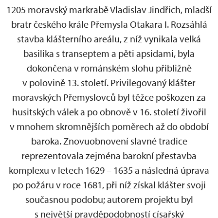
1205 moravský markrabě Vladislav Jindřich, mladší
bratr českého krále Přemysla Otakara I. Rozsáhlá
stavba klášterního areálu, z níž vynikala velká
basilika s transeptem a pěti apsidami, byla
dokončena v románském slohu přibližně
v polovině 13. století. Privilegovaný klášter
moravských Přemyslovců byl těžce poškozen za
husitských válek a po obnově v 16. století živořil
v mnohem skromnějších poměrech až do období
baroka. Znovuobnovení slavné tradice
reprezentovala zejména barokní přestavba
komplexu v letech 1629 – 1635 a následná úprava
po požáru v roce 1681, při níž získal klášter svoji
současnou podobu; autorem projektu byl
s největší pravděpodobností císařský