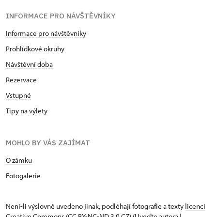
INFORMACE PRO NÁVŠTĚVNÍKY
Informace pro návštěvníky
Prohlídkové okruhy
Návštěvní doba
Rezervace
Vstupné
Tipy na výlety
MOHLO BY VÁS ZAJÍMAT
O zámku
Fotogalerie
Není-li výslovně uvedeno jinak, podléhají fotografie a texty
licenci
Creative Commons
(CC BY-NC-ND 3.0 CZ) (Uveďte autora |