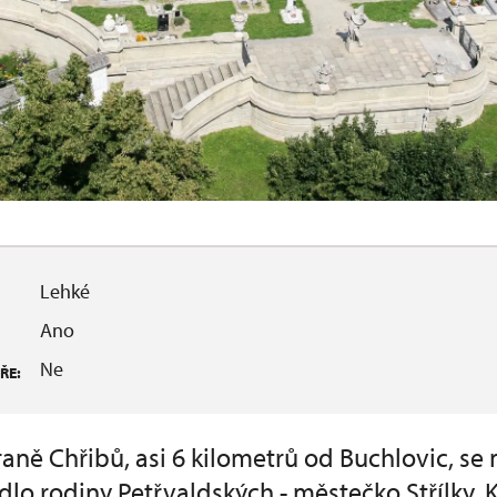
Lehké
Ano
Ne
ŘE:
aně Chřibů, asi 6 kilometrů od Buchlovic, se 
lo rodiny Petřvaldských - městečko Střílky