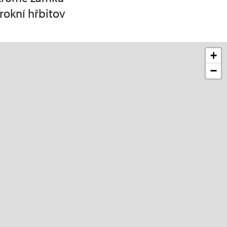
rokní hřbitov
+
−