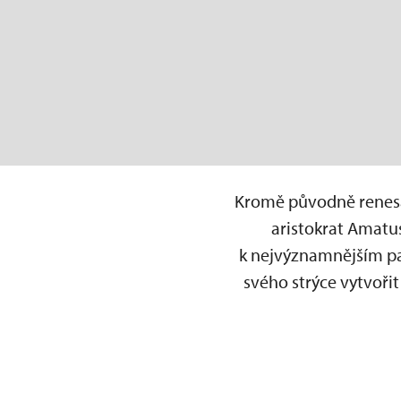
Kromě původně renesan
aristokrat Amatu
k nejvýznamnějším pa
svého strýce vytvořit