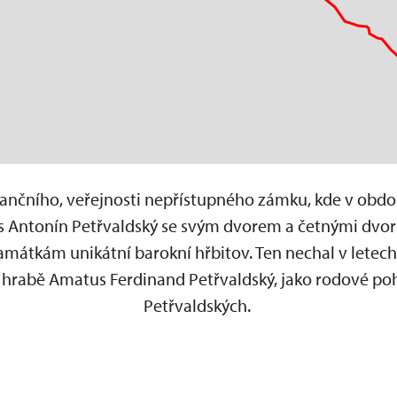
čního, veřejnosti nepřístupného zámku, kde v období
s Antonín Petřvaldský se svým dvorem a četnými dvorn
mátkám unikátní barokní hřbitov. Ten nechal v letech
 hrabě Amatus Ferdinand Petřvaldský, jako rodové pohř
Petřvaldských.