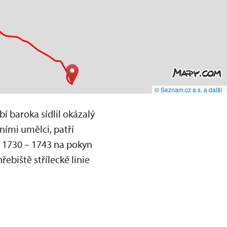
© Seznam.cz a.s. a další
 baroka sídlil okázalý
ími umělci, patří
 1730 – 1743 na pokyn
ebiště střílecké linie