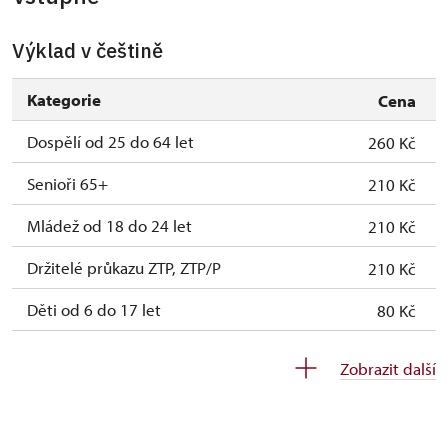
Výklad v češtině
Kategorie
Cena
Dospělí od 25 do 64 let
260 Kč
Senioři 65+
210 Kč
Mládež od 18 do 24 let
210 Kč
Držitelé průkazu ZTP, ZTP/P
210 Kč
Děti od 6 do 17 let
80 Kč
Děti do 5 let
0 Kč
Zobrazit další
Průvodce držitele průkazu ZTP/P
Zdarma
Pedagogický dozor (pro školní skupiny 1
Zdarma