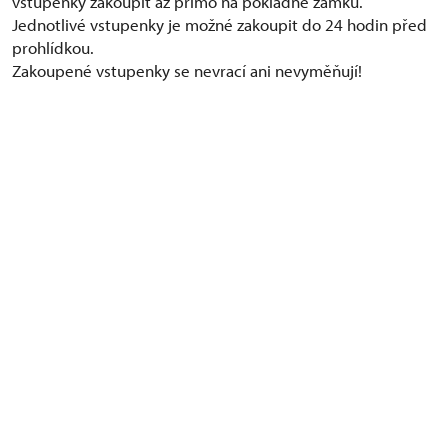
vstupenky zakoupit až přímo na pokladně zámku.
Jednotlivé vstupenky je možné zakoupit do 24 hodin před
prohlídkou.
Zakoupené vstupenky se nevrací ani nevyměňují!