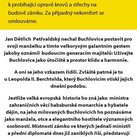
péči a ochraně svěřené braňte a ochraňujte…
k probíhající opravě krovů a střechy na
budově zámku. Za případný nekomfort se
(báseň z makovice – 1719)
omlouváme.
Jan Dětřich Petřvaldský nechal Buchlovice postavit pro
svoji manželku a tímto velkorysým galantním gestem
jakoby oznámil budoucím generacím majitelů: Užívejte
Buchlovice jako útočiště a prostor klidu a harmonie.
A oni se jeho vzkazem řídili. Zvláště patrné je to
u Leopolda II. Berchtolda, který Buchlovicím vtiskl jejich
dnešní podobu.
Jestliže velká evropská historie ho zná jako ministra
zahraničních věcí habsburské monarchie a hybatele
dějin, na jeho milovaných Buchlovicích ho poznáváme
jako manžela, otce a elegantního hostitele významných
osobností. Místnosti zámku ve kterých jednali ministři
a přední diplomaté dnes již zaniklých říší, představují