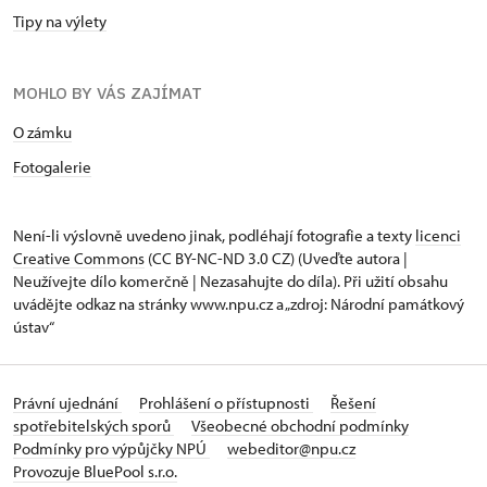
Tipy na výlety
MOHLO BY VÁS ZAJÍMAT
O zámku
Fotogalerie
Není-li výslovně uvedeno jinak, podléhají fotografie a texty
licenci
Creative Commons
(CC BY-NC-ND 3.0 CZ) (Uveďte autora |
Neužívejte dílo komerčně | Nezasahujte do díla). Při užití obsahu
uvádějte odkaz na stránky www.npu.cz a „zdroj: Národní památkový
ústav“
Právní ujednání
Prohlášení o přístupnosti
Řešení
spotřebitelských sporů
Všeobecné obchodní podmínky
Podmínky pro výpůjčky NPÚ
webeditor@npu.cz
Provozuje BluePool s.r.o.