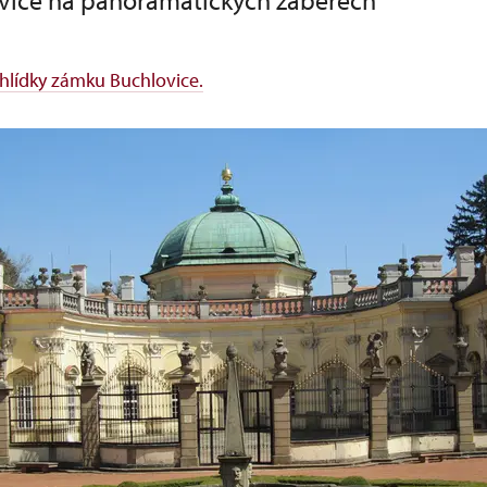
vice na panoramatických záběrech
hlídky zámku Buchlovice.