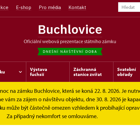
kce
E-shop
Pro média
Kontakt
Buchlovice
oficiální webová prezentace státního zámku
DNEŠNÍ NÁVŠTĚVNÍ DOBA
Výstava
Záchranná
Svatební
ku
fuchsií
stanice zvířat
obřady
c na zámku Buchlovice, která se koná 22. 8. 2026. Je nutné 
vám za zájem o návštěvu objektu, dne 30. 8. 2026 je kapac
ku může být částečně omezen vzhledem k probíhající oprav
Za případný nekomfort se omlouváme.