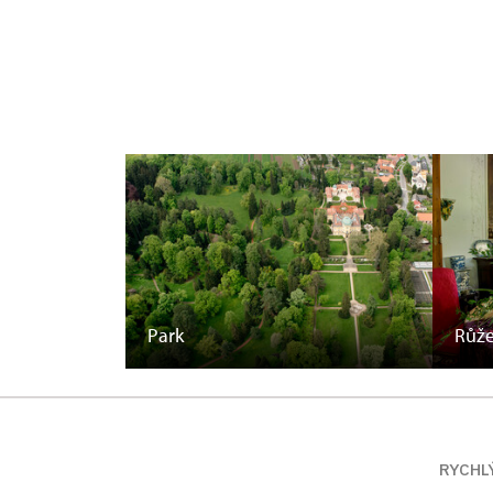
Park
Růž
RYCHL