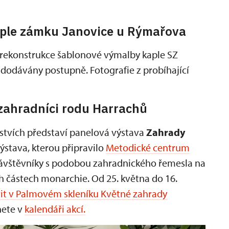
aple zámku Janovice u Rýmařova
 rekonstrukce šablonové výmalby kaple SZ
dodávány postupně. Fotografie z probíhající
zahradníci rodu Harrachů
tvích představí panelová výstava
Zahrady
výstava, kterou připravilo
Metodické centrum
návštěvníky s podobou zahradnického řemesla na
ch částech monarchie. Od 25. května do 16.
vit v Palmovém skleníku Květné zahrady
nete v
kalendáři akcí.