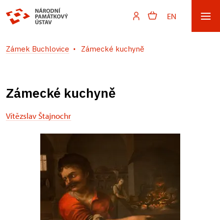
EN
Zámek Buchlovice
Zámecké kuchyně
Zámecké kuchyně
Vítězslav Štajnochr