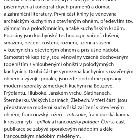
písemných a ikonografických pramenů a domácí
a zahraniční literatury. První část knihy je věnována
archaickým kuchyním s otevřeným ohněm, především tzv.
dýmnicím a polodýmnicím, a také kuchyňským krbům.
Popsány jsou kuchyňské technologie vaření, dušení,
smažení, pečení, roštění, rožnění, uzení a sušení
v kuchyních s otevřeným ohněm a příslušné nádobí.
Samostatné kapitoly jsou věnovány vzácně dochovaným
topeništím s vhloubenými ohništi v polodýmných
kuchyních. Druhá část je vymezena kuchyním s uzavřeným
ohněm a vývoji sporáku, jsou zde podrobně popsány
moderní sporáky zámeckých kuchyní na Bouzově,
Frýdlantu, Hluboké, Jánském vrchu, Slatiňanech,
Šternberku, Velkých Losinách, Žlebech. V třetí části jsou
představena moderní kuchyňská zařízení s otevřeným
ohněm, francouzský rožeň –
rôtissoire,
francouzská kamna
k roštění ryb
– grilloir
a
francouzský
potager.
Čtvrtá část
publikace se zabývá sporákovým nádobím a dále
francouzským nádobím měděným.