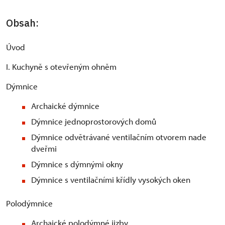
Obsah:
Úvod
I. Kuchyně s otevřeným ohněm
Dýmnice
Archaické dýmnice
Dýmnice jednoprostorových domů
Dýmnice odvětrávané ventilačním otvorem nade
dveřmi
Dýmnice s dýmnými okny
Dýmnice s ventilačními křídly vysokých oken
Polodýmnice
Archaické polodýmné jizby