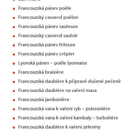
Francouzská pánev poêle
Francouzský casserol poêlon
Francouzská pánev sauteuse
Francouzský casserol sautoir
Francouzská pánev friteuse
Francouzská pánev crêpier
Lyonská pánev – poêle lyonnaise
Francouzská braisière
Francouzská daubière k přípravě dušené pečeně
Francouzská daubière na vaření masa
Francouzská jambonière
Francouzská vana k vaření ryb – poissonière
Francouzská vana k vaření kambaly – turbotière
Francouzská daubière k vaření zeleniny