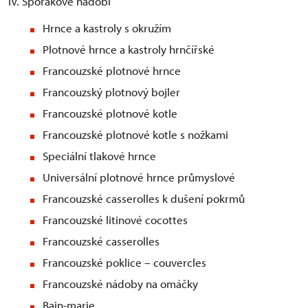
IV. Sporákové nádobí
Hrnce a kastroly s okružím
Plotnové hrnce a kastroly hrnčířské
Francouzské plotnové hrnce
Francouzský plotnový bojler
Francouzské plotnové kotle
Francouzské plotnové kotle s nožkami
Speciální tlakové hrnce
Universální plotnové hrnce průmyslové
Francouzské casserolles k dušení pokrmů
Francouzské litinové cocottes
Francouzské casserolles
Francouzské poklice – couvercles
Francouzské nádoby na omáčky
Bain-marie