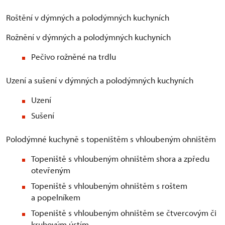
Roštění v dýmných a polodýmných kuchyních
Rožnění v dýmných a polodýmných kuchyních
Pečivo rožněné na trdlu
Uzení a sušení v dýmných a polodýmných kuchyních
Uzení
Sušení
Polodýmné kuchyně s topeništěm s vhloubeným ohništěm
Topeniště s vhloubeným ohništěm shora a zpředu
otevřeným
Topeniště s vhloubeným ohništěm s roštem
a popelníkem
Topeniště s vhloubeným ohništěm se čtvercovým či
kruhovým ústím