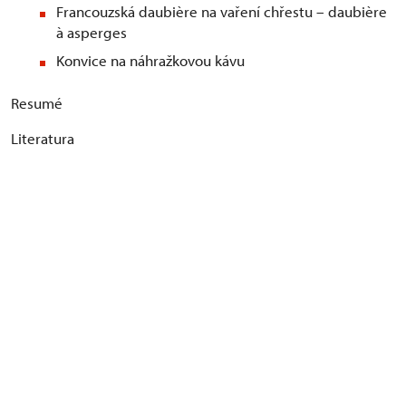
Francouzská daubière na vaření chřestu – daubière
à asperges
Konvice na náhražkovou kávu
Resumé
Literatura