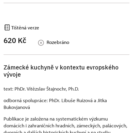
Tištěná verze
620 Kč
Rozebráno
Zámecké kuchyně v kontextu evropského
vývoje
text: PhDr. Vítězslav Štajnochr, Ph.D.
odborná spolupráce: PhDr. Libuše Ruizová a Jitka
Bukovjanová
Publikace je založena na systematickém výzkumu
domácích i zahraničních hradních, zámeckých, palácových,
dvorních a dalších historických kuchyní a na studiu