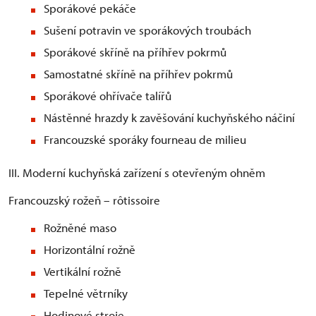
Sporákové pekáče
Sušení potravin ve sporákových troubách
Sporákové skříně na příhřev pokrmů
Samostatné skříně na příhřev pokrmů
Sporákové ohřívače talířů
Nástěnné hrazdy k zavěšování kuchyňského náčiní
Francouzské sporáky fourneau de milieu
III. Moderní kuchyňská zařízení s otevřeným ohněm
Francouzský rožeň – rôtissoire
Rožněné maso
Horizontální rožně
Vertikální rožně
Tepelné větrníky
Hodinové stroje